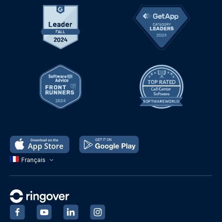
Français
‍
‍
‍
‍