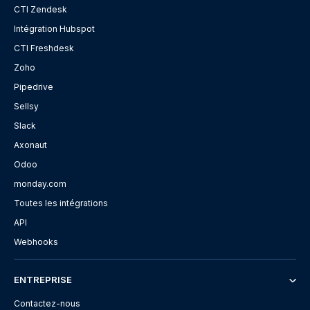
CTI Zendesk
Intégration Hubspot
CTI Freshdesk
Zoho
Pipedrive
Sellsy
Slack
Axonaut
Odoo
monday.com
Toutes les intégrations
API
Webhooks
ENTREPRISE
Contactez-nous