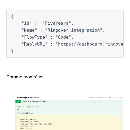
{

    "id" :  "FiveYears",

    "Name" : "Ringover integration",

    "FlowType" : "Code",

    "ReplyURL" : "
https://dashboard.ringover.
}
Comme montré ici :