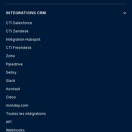
INTÉGRATIONS CRM
CTI Salesforce
CTI Zendesk
Intégration Hubspot
CTI Freshdesk
Zoho
Pipedrive
Sellsy
Slack
Axonaut
Odoo
monday.com
Toutes les intégrations
API
Webhooks