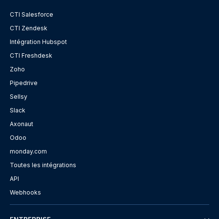
CTI Salesforce
CTI Zendesk
Intégration Hubspot
CTI Freshdesk
Zoho
Pipedrive
Sellsy
Slack
Axonaut
Odoo
monday.com
Toutes les intégrations
API
Webhooks
ENTREPRISE