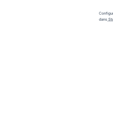
Configu
dans
Sto