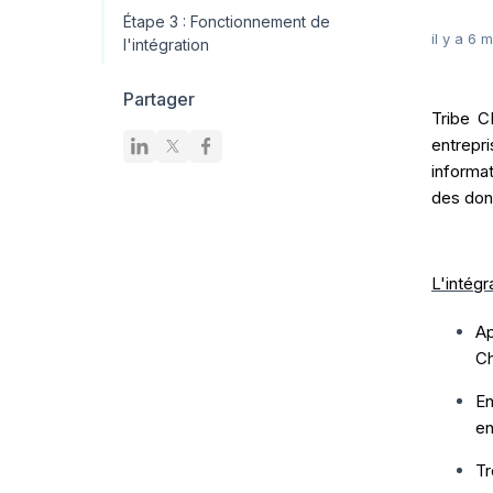
Étape 3 : Fonctionnement de
il y a 6 
l'intégration
Partager
Tribe C
entrepr
informa
des donn
L'intég
Ap
Ch
E
en
Tr