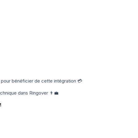
ur bénéficier de cette intégration 💳
echnique dans Ringover 👨‍💼
M