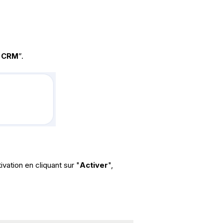
e CRM
”.
ivation en cliquant sur "
Activer
",