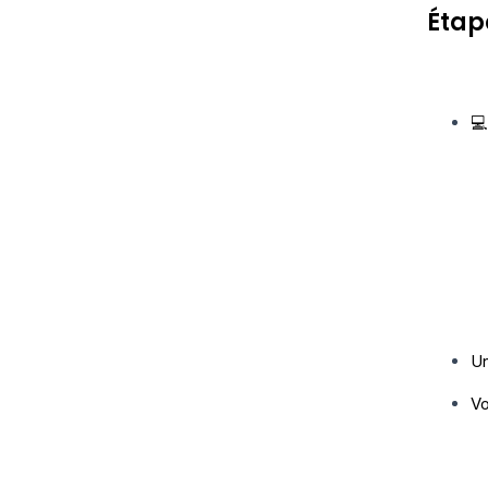
Étap
💻
Un
Vo