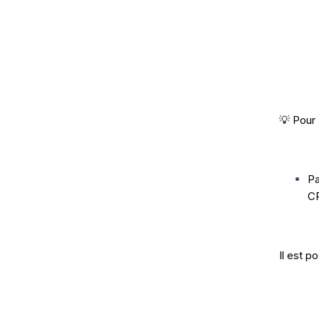
💡 Pour
Pa
C
Il est p