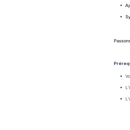
Aj
Sy
Passons 
Préreq
Vo
L'
L'