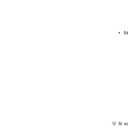
Sé
💡 Si v