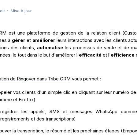
mois
Mise à jour
RM est une plateforme de gestion de la relation client (Cus
ises à
gérer
et
améliorer
leurs interactions avec les clients act
tions des clients,
automatise
les processus de vente et de mark
ées, le tout dans le but d'améliorer l'
efficacité
et l'
efficience
d
ration de Ringover dans Tribe CRM
vous permet :
peler vos clients d'un simple clic en cliquant sur leur numéro d
rome et Firefox)
nregistrer les appels, SMS et messages WhatsApp comme 
registrements et des transcriptions)
ouver la transcription, le résumé et les prochaines étapes (Empo