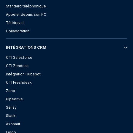
Standard téléphonique
Appeler depuis son PC
Télétravail
Collaboration
INTÉGRATIONS CRM
CTI Salesforce
CTI Zendesk
Intégration Hubspot
CTI Freshdesk
Zoho
Pipedrive
Sellsy
Slack
Axonaut
Odoo