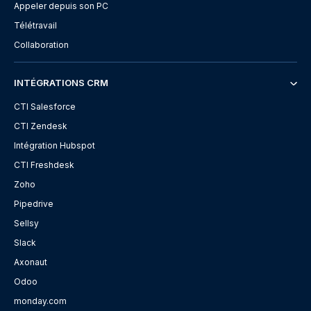
Appeler depuis son PC
Télétravail
Collaboration
INTÉGRATIONS CRM
CTI Salesforce
CTI Zendesk
Intégration Hubspot
CTI Freshdesk
Zoho
Pipedrive
Sellsy
Slack
Axonaut
Odoo
monday.com