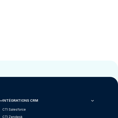
INTÉGRATIONS CRM
CTI Salesforce
CTI Zendesk