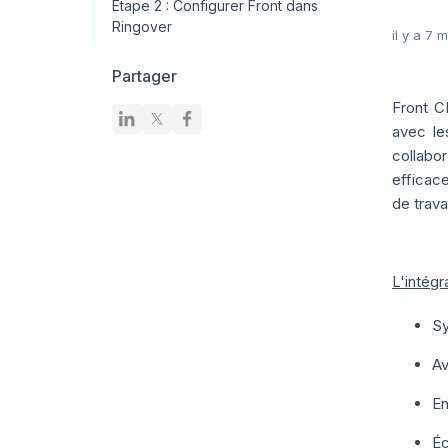
Étape 2 : Configurer Front dans
Ringover
il y a 7 
Partager
Front C
avec le
collabor
efficac
de travai
L'intégr
Sy
Av
En
Éc