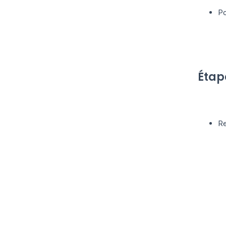
Po
Étap
Re