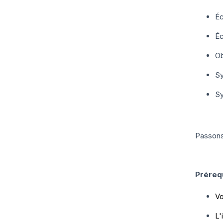
Éc
Éc
Ob
Sy
Sy
Passons 
Préreq
Vo
L'