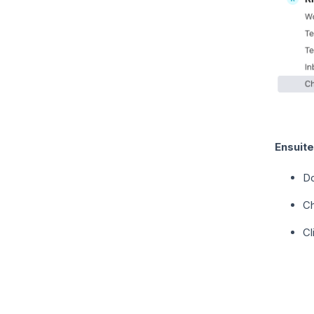
Ensuit
Do
Ch
Cl