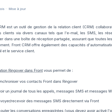
mois
Mise à jour
RM est un outil de gestion de la relation client (CRM) collabora
s clients via divers canaux tels que l'e-mail, les SMS, les ré
er dans une boîte de réception partagée, assurant que toutes les 
ement. Front CRM offre également des capacités d'automatisation,
l et le service client.
ation Ringover dans Front
vous permet de :
nchroniser vos contacts Front dans Ringover
oir un journal de tous les appels, messages SMS et messages Wh
voyer/recevoir des messages SMS directement via Front
outer les conversations enregistrées (vous devez avoir activé l'