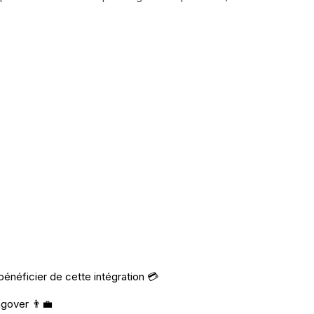
néficier de cette intégration 💳
ngover 👨‍💼