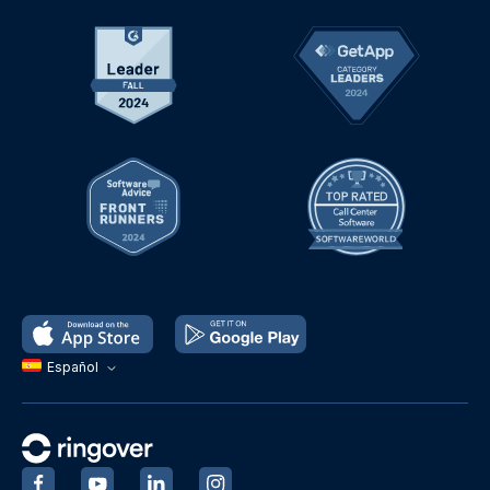
Español
‍
‍
‍
‍