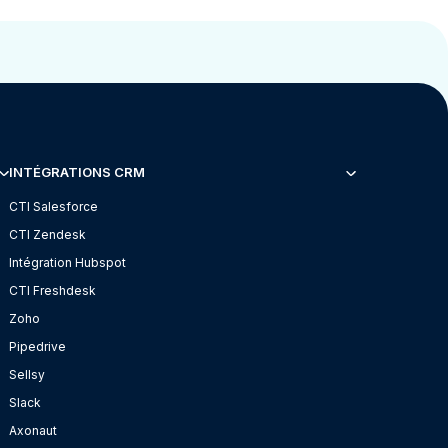
INTÉGRATIONS CRM
CTI Salesforce
CTI Zendesk
Intégration Hubspot
CTI Freshdesk
Zoho
Pipedrive
Sellsy
Slack
Axonaut